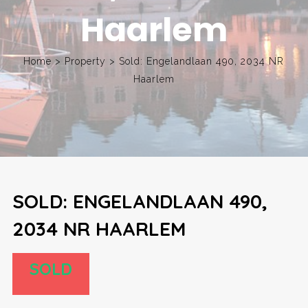
Haarlem
Home
>
Property
>
Sold: Engelandlaan 490, 2034 NR
Haarlem
SOLD: ENGELANDLAAN 490,
2034 NR HAARLEM
SOLD