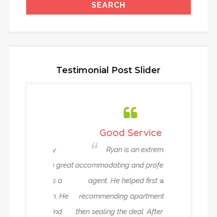
Testimonial Post Slider
ou !!!
Good Service
Very Relia
 definitely
Ryan is an extremely
Ryan and
Veth as a great
accommodating and professional
been helping
ent. It was a
agent. He helped first with
house in Ams
g with him. He
recommending apartments and
work abroad. T
 only to find
then sealing the deal. After a time
reliable rent