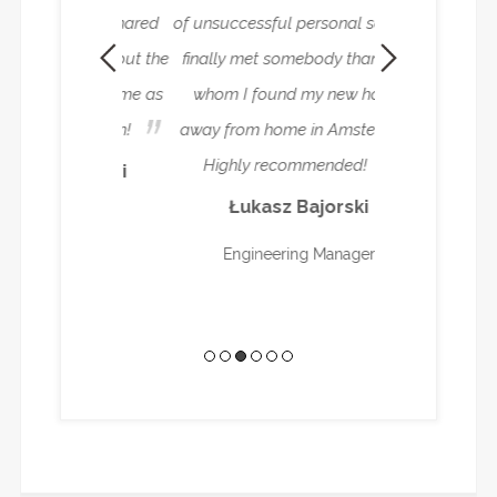
ut also shared
of unsuccessful personal search I
superlative ad
mation about the
finally met somebody thanks to
need it. Everyt
ortant for me as
whom I found my new home
beyond the cal
 you, Ryan!
away from home in Amsterdam.
not have to wor
Highly recommended!
are managing e
astavnyi
Łukasz Bajorski
Mei 
Engineering Manager
Senior Internat
Cons