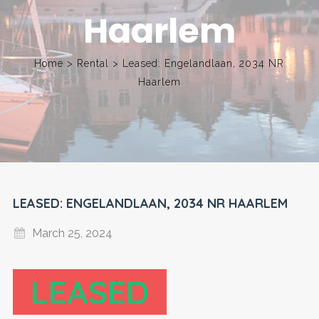
Haarlem
Home
>
Rental
>
Leased: Engelandlaan, 2034 NR
Haarlem
LEASED: ENGELANDLAAN, 2034 NR HAARLEM
March 25, 2024
LEASED