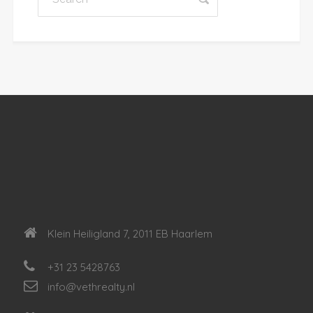
Klein Heiligland 7, 2011 EB Haarlem
+31 23 5428763
info@vethrealty.nl