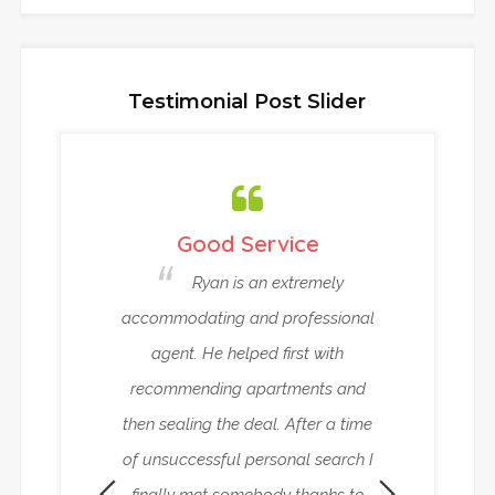
Testimonial Post Slider
ou !!!
Good Service
Very Relia
 definitely
Ryan is an extremely
Ryan and
Veth as a great
accommodating and professional
been helping
ent. It was a
agent. He helped first with
house in Ams
g with him. He
recommending apartments and
work abroad. T
 only to find
then sealing the deal. After a time
reliable rent
ut also shared
of unsuccessful personal search I
superlative ad