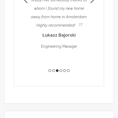
mation about the
finally met somebody thanks to
need it. Everyt
ortant for me as
whom I found my new home
beyond the cal
 you, Ryan!
away from home in Amsterdam.
not have to wor
Highly recommended!
are managing e
astavnyi
Łukasz Bajorski
Mei 
Engineering Manager
Senior Internat
Cons