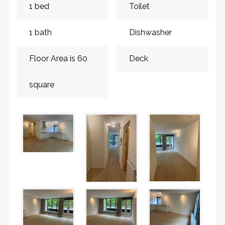
1 bed
Toilet
1 bath
Dishwasher
Floor Area is 60
Deck
square