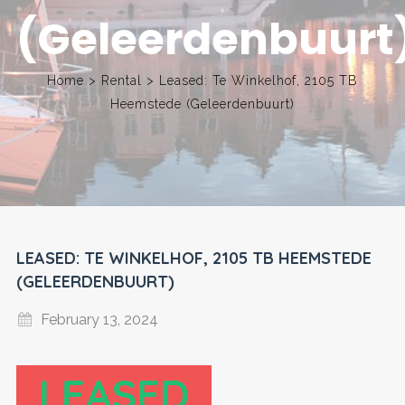
(Geleerdenbuurt
Home
>
Rental
>
Leased: Te Winkelhof, 2105 TB
Heemstede (Geleerdenbuurt)
LEASED: TE WINKELHOF, 2105 TB HEEMSTEDE
(GELEERDENBUURT)
February 13, 2024
LEASED